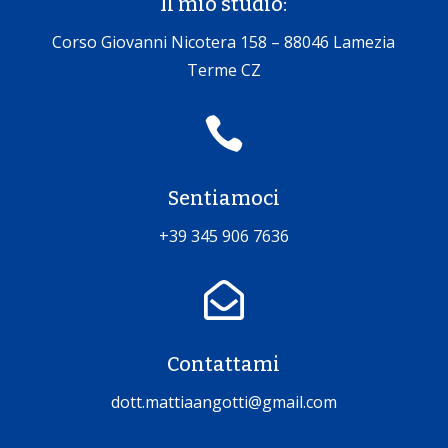
Il mio studio:
Corso Giovanni Nicotera 158 – 88046 Lamezia
Terme CZ

Sentiamoci
+39 345 906 7636

Contattami
dott.mattiaangotti@gmail.com