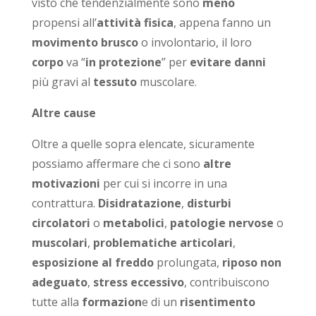
visto che tendenzialmente sono
meno
propensi all’
attività fisica
, appena fanno un
movimento brusco
o involontario, il loro
corpo
va “
in protezione
” per
evitare danni
più gravi al
tessuto
muscolare.
Altre cause
Oltre a quelle sopra elencate, sicuramente
possiamo affermare che ci sono
altre
motivazioni
per cui si incorre in una
contrattura.
Disidratazione
,
disturbi
circolatori
o
metabolici
,
patologie nervose
o
muscolari
,
problematiche articolari
,
esposizione al freddo
prolungata,
riposo non
adeguato
,
stress eccessivo
, contribuiscono
tutte alla
formazion
e di un
risentimento