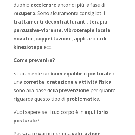
dubbio
accelerare
ancor di più la fase di
recupero
. Sono sicuramente consigliati i
trattamenti decontratturanti
,
terapia
percussiva-vibrante
,
vibroterapia locale
novafon
,
coppettazione
, applicazioni di
kinesiotape
ecc.
Come prevenire?
Sicuramente un
buon equilibrio posturale
e
una
corretta idratazione
e
attività fisica
sono alla base della
prevenzione
per quanto
riguarda questo tipo di
problematic
a.
Vuoi sapere se il tuo corpo è in
equilibrio
posturale
?
Passa a trovarmi per una
valutazione
.