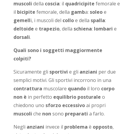
muscoli
della
coscia
: il
quadricipite
femorale e
il
bicipite
femorale, della
gamb
a:
soleo
e
gemell
i, i muscoli del
collo
e della
spalla
:
deltoide
e
trapezio
, della
schiena
:
lombari
e
dorsali
.
Quali sono i soggetti maggiormente
colpiti?
Sicuramente gli
sportivi
e gli
anziani
per due
semplici motivi. Gli sportivi incorrono in una
contrattura
muscolare
quando
il loro
corpo
non è
in perfetto
equilibrio posturale
o
chiedono uno
sforzo eccessivo
ai propri
muscoli
che
non
sono
preparati
a farlo.
Negli
anziani
invece il
problema
è
opposto
,