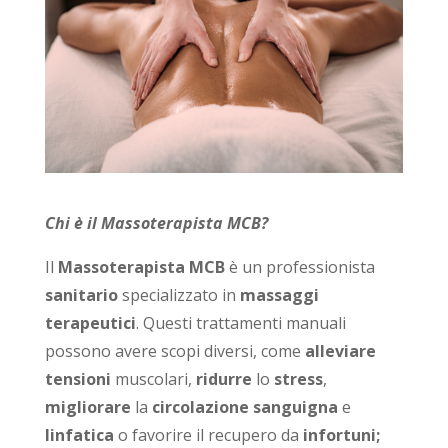
Chi è il Massoterapista MCB?
Il
M
assoterapista MCB
è un professionista
sanitario
specializzato in
massaggi
terapeutici
. Questi trattamenti manuali
possono avere scopi diversi, come
alleviare
tensioni
muscolari,
ridurre
lo
stress
,
migliorare
la
circolazione sanguigna
e
linfatica
o favorire il recupero da
infortuni;